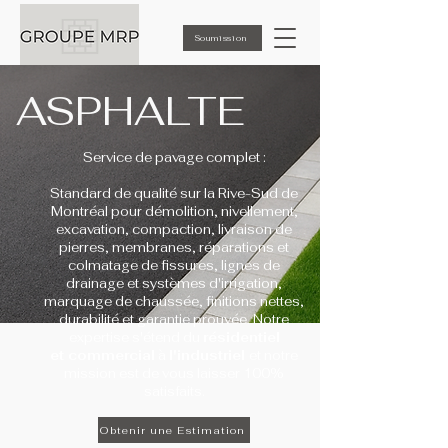
Soumission
ASPHALTE
Service de pavage complet :
Standard de qualité sur la Rive-Sud de
Montréal pour démolition, nivellement,
excavation, compaction, livraison de
pierres, membranes, réparations et
colmatage de fissures, lignes de
drainage et systèmes d'irrigation,
marquage de chaussée,
f
initions nettes,
durabilité et garantie prouvée. Notre
expertise s'étend du
résidentiel
et
commercial
à
l'industriel
et notre
mission est de vous laisser 100%
satisfaits.
Obtenir une Estimation