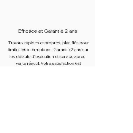
Efficace et Garantie 2 ans
Travaux rapides et propres, planifiés pour
limiter les interruptions. Garantie 2 ans sur
les défauts d’exécution et service après-
vente réactif. Votre satisfaction est
couverte, point.
Contact
info@mrpamenagements.com
(438) 502 2564
Nom Complet